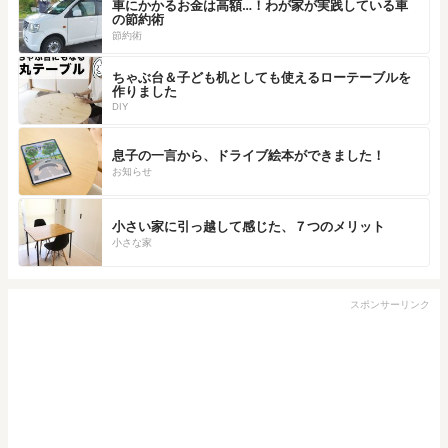
車にかかるお金は高額…！わが家が実践している車
の節約術
節約術
ちゃぶ台＆子ども机としても使えるローテーブルを
作りました
DIY
息子の一言から、ドライブ絵本ができました！
お知らせ
小さい家に引っ越して感じた、７つのメリット
小さな家
スポンサーリンク