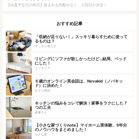
【出産予定日の前日】産まれる気配がなく、入院日が決定！
おすすめ記事
「収納が足りない！」スッキリ暮らすために使って
るものは？
すっきり暮らす
リビングにソファが欲しかったけど…結局、ベッド
にした！
インテリア
６歳のオンライン英会話は、Novakid（ノバキッ
ド）に決めた！
おうち英語
キッチンの悩みをコレで解決！家事をラクにした７
つの工夫
家事ラク
【小さな家づくりnote】マイホーム実体験、5年分
のノウハウをまとめました！
小さな家