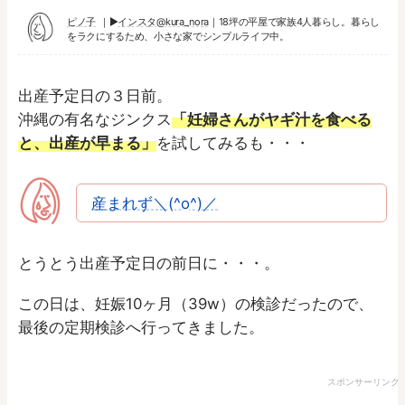
ピノ子
▶︎
インスタ@kura_nora
｜18坪の平屋で家族4人暮らし。暮らし
をラクにするため、小さな家でシンプルライフ中。
出産予定日の３日前。
沖縄の有名なジンクス
「妊婦さんがヤギ汁を食べる
と、出産が早まる」
を試してみるも・・・
産まれず＼(^o^)／
とうとう出産予定日の前日に・・・。
この日は、妊娠10ヶ月（39w）の検診だったので、
最後の定期検診へ行ってきました。
スポンサーリンク