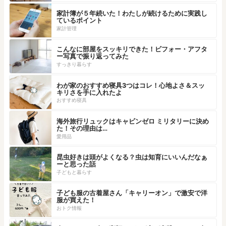
家計簿が５年続いた！わたしが続けるために実践し
ているポイント
家計管理
こんなに部屋をスッキリできた！ビフォー・アフタ
ー写真で振り返ってみた
すっきり暮らす
わが家のおすすめ寝具3つはコレ！心地よさ＆スッ
キリさを手に入れたよ
おすすめ寝具
海外旅行リュックはキャビンゼロ ミリタリーに決め
た！その理由は…
愛用品
昆虫好きは頭がよくなる？虫は知育にいいんだなぁ
ーと思った話
子どもと暮らす
子ども服の古着屋さん「キャリーオン」で激安で洋
服が買えた！
おトク情報