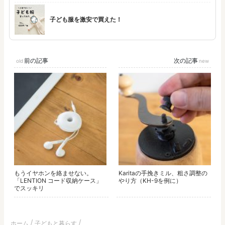
子ども服を激安で買えた！
前の記事
次の記事
もうイヤホンを絡ませない。
Karitaの手挽きミル、粗さ調整の
「LENTION コード収納ケース」
やり方（KH-9を例に）
でスッキリ
ホーム
子どもと暮らす