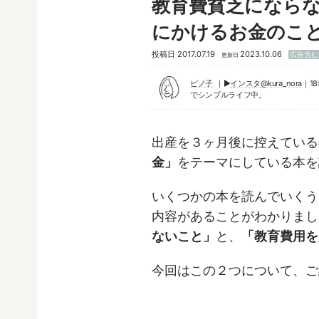
教育費貧乏になら
にかけるお金のこ
投稿日
2017.07.19
2023.10.06
広告含む
更新日
ピノ子
▶︎
インスタ@kura_nora
｜1
でシンプルライフ中。
出産を３ヶ月後に控えている
金」
をテーマにしている本を
いくつかの本を読んでいくう
内容があることがわかりまし
ないこと」
と、
「教育費用を
今回はこの２つについて、ご