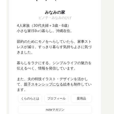
みなみの家
ピノ子・みなみのひげ
4人家族（30代夫婦＋3歳・6歳）
小さな家(59㎡)暮らし。沖縄在住。
節約のためにモノをへらしていたら、家事スト
レスが減り、すっきり暮らす気持ちよさに気づ
きました。
暮らしをラクにする、シンプルライフの魅力を
伝えるべく、情報を発信しています。
また、夫の特技イラスト・デザインを活かし
て、
親子スキンシップになる絵本
も制作してい
ます。
くらのらとは
プロフィール
愛用品
noteマガジン