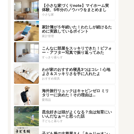
【小さな家づくりnote】マイホーム実
体験、5年分のノウハウをまとめまし
た！
小さな家
家計簿が５年続いた！わたしが続けるた
めに実践しているポイント
家計管理
こんなに部屋をスッキリできた！ビフォ
ー・アフター写真で振り返ってみた
すっきり暮らす
わが家のおすすめ寝具3つはコレ！心地
よさ＆スッキリさを手に入れたよ
おすすめ寝具
海外旅行リュックはキャビンゼロ ミリ
タリーに決めた！その理由は…
愛用品
昆虫好きは頭がよくなる？虫は知育にい
いんだなぁーと思った話
子どもと暮らす
子ども服の古着屋さん「キャリーオン」