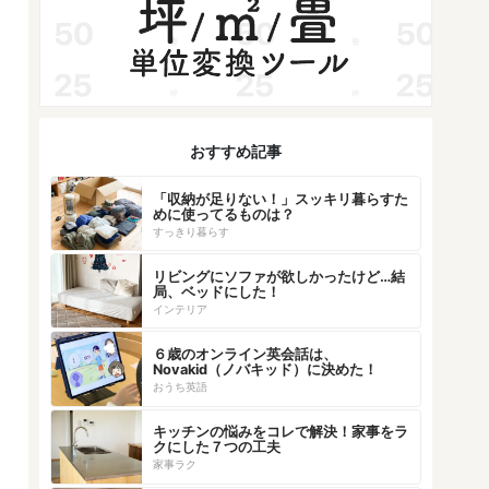
おすすめ記事
「収納が足りない！」スッキリ暮らすた
めに使ってるものは？
すっきり暮らす
リビングにソファが欲しかったけど…結
局、ベッドにした！
インテリア
６歳のオンライン英会話は、
Novakid（ノバキッド）に決めた！
おうち英語
キッチンの悩みをコレで解決！家事をラ
クにした７つの工夫
家事ラク