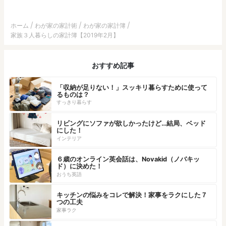
ホーム
わが家の家計術
わが家の家計簿
家族３人暮らしの家計簿【2019年2月】
おすすめ記事
「収納が足りない！」スッキリ暮らすために使って
るものは？
すっきり暮らす
リビングにソファが欲しかったけど…結局、ベッド
にした！
インテリア
６歳のオンライン英会話は、Novakid（ノバキッ
ド）に決めた！
おうち英語
キッチンの悩みをコレで解決！家事をラクにした７
つの工夫
家事ラク