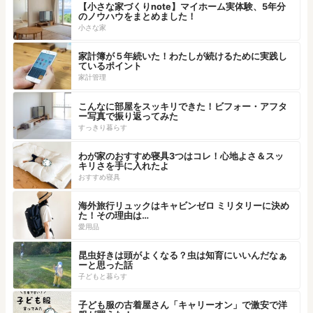
【小さな家づくりnote】マイホーム実体験、5年分
のノウハウをまとめました！
小さな家
家計簿が５年続いた！わたしが続けるために実践し
ているポイント
家計管理
こんなに部屋をスッキリできた！ビフォー・アフタ
ー写真で振り返ってみた
すっきり暮らす
わが家のおすすめ寝具3つはコレ！心地よさ＆スッ
キリさを手に入れたよ
おすすめ寝具
海外旅行リュックはキャビンゼロ ミリタリーに決め
た！その理由は…
愛用品
昆虫好きは頭がよくなる？虫は知育にいいんだなぁ
ーと思った話
子どもと暮らす
子ども服の古着屋さん「キャリーオン」で激安で洋