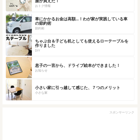
服が買えた！
おトク情報
車にかかるお金は高額…！わが家が実践している車
の節約術
節約術
ちゃぶ台＆子ども机としても使えるローテーブルを
作りました
DIY
息子の一言から、ドライブ絵本ができました！
お知らせ
小さい家に引っ越して感じた、７つのメリット
小さな家
スポンサーリンク