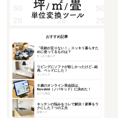
おすすめ記事
「収納が足りない！」スッキリ暮らすた
めに使ってるものは？
すっきり暮らす
リビングにソファが欲しかったけど…結
局、ベッドにした！
インテリア
６歳のオンライン英会話は、
Novakid（ノバキッド）に決めた！
おうち英語
キッチンの悩みをコレで解決！家事をラ
クにした７つの工夫
家事ラク