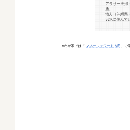
アラサー夫婦
族。
地方（沖縄県
3DKに住んで
※わが家では「
マネーフォワード ME
」で