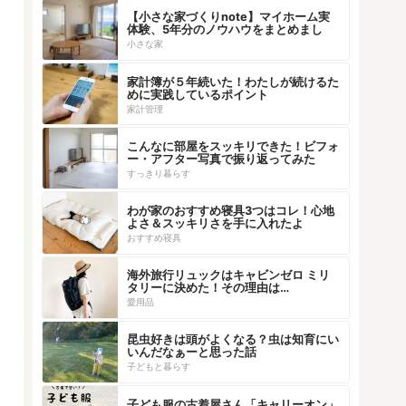
【小さな家づくりnote】マイホーム実
体験、5年分のノウハウをまとめまし
た！
小さな家
家計簿が５年続いた！わたしが続けるた
めに実践しているポイント
家計管理
こんなに部屋をスッキリできた！ビフォ
ー・アフター写真で振り返ってみた
すっきり暮らす
わが家のおすすめ寝具3つはコレ！心地
よさ＆スッキリさを手に入れたよ
おすすめ寝具
海外旅行リュックはキャビンゼロ ミリ
タリーに決めた！その理由は…
愛用品
昆虫好きは頭がよくなる？虫は知育にい
いんだなぁーと思った話
子どもと暮らす
子ども服の古着屋さん「キャリーオン」