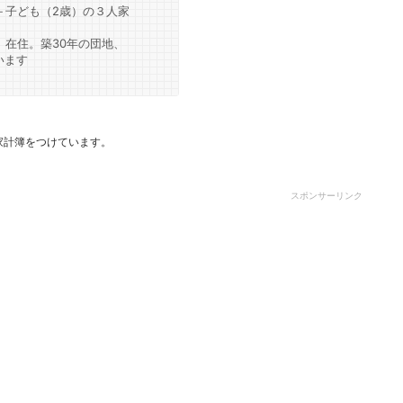
＋子ども（2歳）の３人家
）在住。築30年の団地、
います
家計簿をつけています。
スポンサーリンク