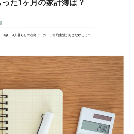
った1ヶ月の家計簿は？
む
歳・3歳） 4人暮らしの在宅ワーカー。節約生活が好きなゆるミニ