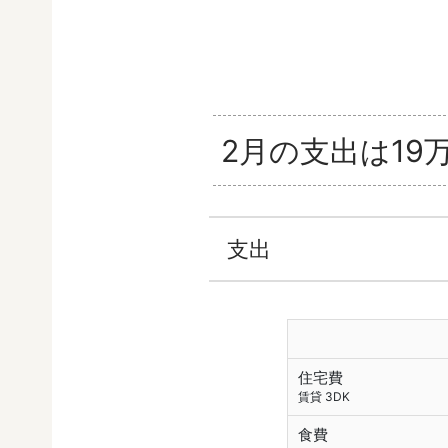
2月の支出は19万
支出
住宅費
賃貸 3DK
食費