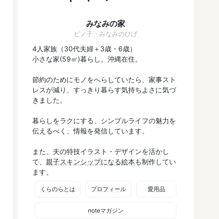
みなみの家
ピノ子・みなみのひげ
4人家族（30代夫婦＋3歳・6歳）
小さな家(59㎡)暮らし。沖縄在住。
節約のためにモノをへらしていたら、家事スト
レスが減り、すっきり暮らす気持ちよさに気づ
きました。
暮らしをラクにする、シンプルライフの魅力を
伝えるべく、情報を発信しています。
また、夫の特技イラスト・デザインを活かし
て、
親子スキンシップになる絵本
も制作してい
ます。
くらのらとは
プロフィール
愛用品
noteマガジン