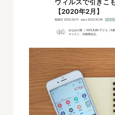
ウィルスで引きこも
【2020年2月】
投稿日
2020.03.11
2023.10.06
広告含
更新日
みなみの家
30代夫婦+子ども（5
マリスト。沖縄県在住。