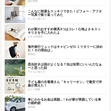
家計管理
こんなに部屋をスッキリできた！ビフォー・アフタ
ー写真で振り返ってみた
すっきり暮らす
わが家のおすすめ寝具3つはコレ！心地よさ＆スッ
キリさを手に入れたよ
おすすめ寝具
海外旅行リュックはキャビンゼロ ミリタリーに決め
た！その理由は…
愛用品
昆虫好きは頭がよくなる？虫は知育にいいんだなぁ
ーと思った話
子どもと暮らす
子ども服の古着屋さん「キャリーオン」で激安で洋
服が買えた！
おトク情報
車にかかるお金は高額…！わが家が実践している車
の節約術
節約術