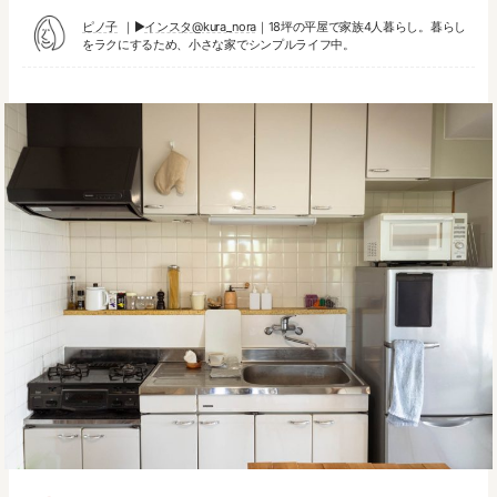
ピノ子
▶︎
インスタ@kura_nora
｜18坪の平屋で家族4人暮らし。暮らし
をラクにするため、小さな家でシンプルライフ中。