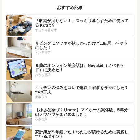
おすすめ記事
「収納が足りない！」スッキリ暮らすために使って
るものは？
すっきり暮らす
リビングにソファが欲しかったけど…結局、ベッド
にした！
インテリア
６歳のオンライン英会話は、Novakid（ノバキッ
ド）に決めた！
おうち英語
キッチンの悩みをコレで解決！家事をラクにした７
つの工夫
家事ラク
【小さな家づくりnote】マイホーム実体験、5年分
のノウハウをまとめました！
小さな家
家計簿が５年続いた！わたしが続けるために実践し
ているポイント