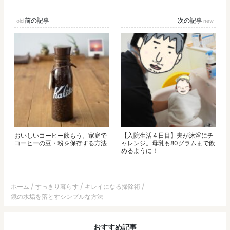
前の記事
次の記事
おいしいコーヒー飲もう。家庭で
【入院生活４日目】夫が沐浴にチ
コーヒーの豆・粉を保存する方法
ャレンジ。母乳も80グラムまで飲
めるように！
ホーム
すっきり暮らす
キレイになる掃除術
鏡の水垢を落とすシンプルな方法
おすすめ記事