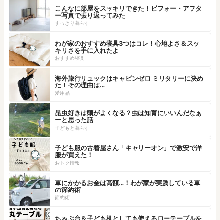
こんなに部屋をスッキリできた！ビフォー・アフタ
ー写真で振り返ってみた
すっきり暮らす
わが家のおすすめ寝具3つはコレ！心地よさ＆スッ
キリさを手に入れたよ
おすすめ寝具
海外旅行リュックはキャビンゼロ ミリタリーに決め
た！その理由は…
愛用品
昆虫好きは頭がよくなる？虫は知育にいいんだなぁ
ーと思った話
子どもと暮らす
子ども服の古着屋さん「キャリーオン」で激安で洋
服が買えた！
おトク情報
車にかかるお金は高額…！わが家が実践している車
の節約術
節約術
ちゃぶ台＆子ども机としても使えるローテーブルを