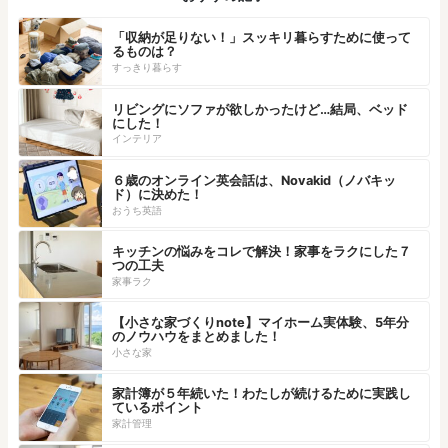
「収納が足りない！」スッキリ暮らすために使って
るものは？
すっきり暮らす
リビングにソファが欲しかったけど…結局、ベッド
にした！
インテリア
６歳のオンライン英会話は、Novakid（ノバキッ
ド）に決めた！
おうち英語
キッチンの悩みをコレで解決！家事をラクにした７
つの工夫
家事ラク
【小さな家づくりnote】マイホーム実体験、5年分
のノウハウをまとめました！
小さな家
家計簿が５年続いた！わたしが続けるために実践し
ているポイント
家計管理