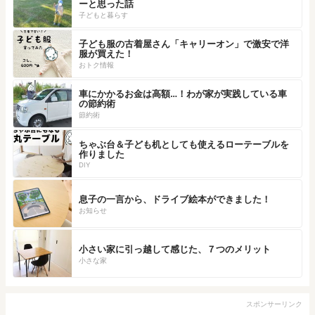
ーと思った話
子どもと暮らす
子ども服の古着屋さん「キャリーオン」で激安で洋
服が買えた！
おトク情報
車にかかるお金は高額…！わが家が実践している車
の節約術
節約術
ちゃぶ台＆子ども机としても使えるローテーブルを
作りました
DIY
息子の一言から、ドライブ絵本ができました！
お知らせ
小さい家に引っ越して感じた、７つのメリット
小さな家
スポンサーリンク