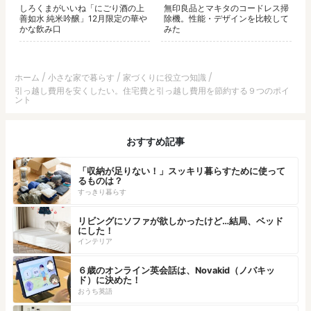
しろくまがいいね「にごり酒の上
無印良品とマキタのコードレス掃
善如水 純米吟醸」12月限定の華や
除機。性能・デザインを比較して
かな飲み口
みた
ホーム
小さな家で暮らす
家づくりに役立つ知識
引っ越し費用を安くしたい。住宅費と引っ越し費用を節約する９つのポイ
ント
おすすめ記事
「収納が足りない！」スッキリ暮らすために使って
るものは？
すっきり暮らす
リビングにソファが欲しかったけど…結局、ベッド
にした！
インテリア
６歳のオンライン英会話は、Novakid（ノバキッ
ド）に決めた！
おうち英語