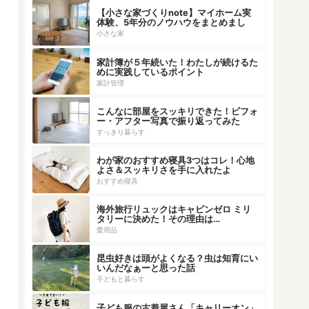
【小さな家づくりnote】マイホーム実
体験、5年分のノウハウをまとめまし
た！
小さな家
家計簿が５年続いた！わたしが続けるた
めに実践しているポイント
家計管理
こんなに部屋をスッキリできた！ビフォ
ー・アフター写真で振り返ってみた
すっきり暮らす
わが家のおすすめ寝具3つはコレ！心地
よさ＆スッキリさを手に入れたよ
おすすめ寝具
海外旅行リュックはキャビンゼロ ミリ
タリーに決めた！その理由は…
愛用品
昆虫好きは頭がよくなる？虫は知育にい
いんだなぁーと思った話
子どもと暮らす
子ども服の古着屋さん「キャリーオン」