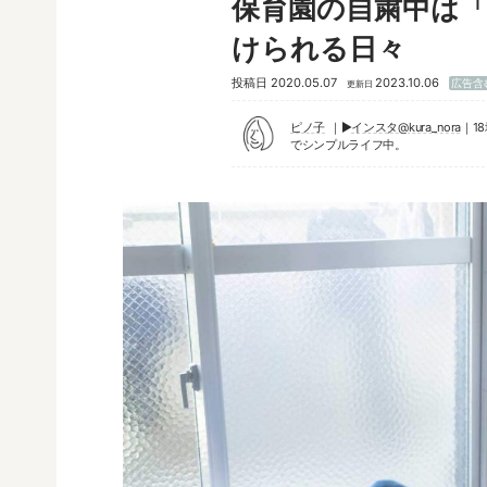
保育園の自粛中は
けられる日々
投稿日
2020.05.07
2023.10.06
広告含
更新日
ピノ子
▶︎
インスタ@kura_nora
｜1
でシンプルライフ中。