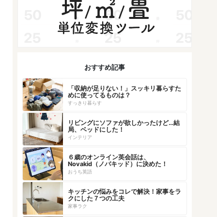
おすすめ記事
「収納が足りない！」スッキリ暮らすた
めに使ってるものは？
すっきり暮らす
リビングにソファが欲しかったけど…結
局、ベッドにした！
インテリア
６歳のオンライン英会話は、
Novakid（ノバキッド）に決めた！
おうち英語
キッチンの悩みをコレで解決！家事をラ
クにした７つの工夫
家事ラク