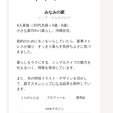
みなみの家
ピノ子・みなみのひげ
4人家族（30代夫婦＋3歳・6歳）
小さな家(59㎡)暮らし。沖縄在住。
節約のためにモノをへらしていたら、家事スト
レスが減り、すっきり暮らす気持ちよさに気づ
きました。
暮らしをラクにする、シンプルライフの魅力を
伝えるべく、情報を発信しています。
また、夫の特技イラスト・デザインを活かし
て、
親子スキンシップになる絵本
も制作してい
ます。
くらのらとは
プロフィール
愛用品
noteマガジン