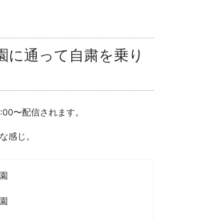
園に通って自粛を乗り
:00〜配信されます。
な感じ。
稚園
稚園