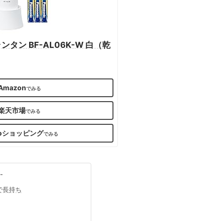
ンタン BF-AL06K-W 白（乾
Amazon
楽天市場
ooショッピング
利で長持ち