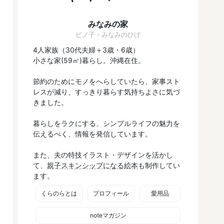
みなみの家
ピノ子・みなみのひげ
4人家族（30代夫婦＋3歳・6歳）
小さな家(59㎡)暮らし。沖縄在住。
節約のためにモノをへらしていたら、家事スト
レスが減り、すっきり暮らす気持ちよさに気づ
きました。
暮らしをラクにする、シンプルライフの魅力を
伝えるべく、情報を発信しています。
また、夫の特技イラスト・デザインを活かし
て、
親子スキンシップになる絵本
も制作してい
ます。
くらのらとは
プロフィール
愛用品
noteマガジン