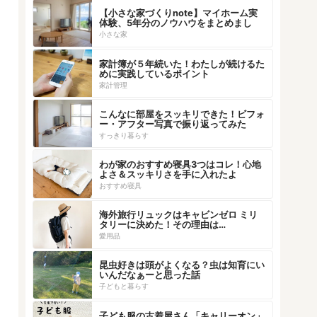
【小さな家づくりnote】マイホーム実
体験、5年分のノウハウをまとめまし
た！
小さな家
家計簿が５年続いた！わたしが続けるた
めに実践しているポイント
家計管理
こんなに部屋をスッキリできた！ビフォ
ー・アフター写真で振り返ってみた
すっきり暮らす
わが家のおすすめ寝具3つはコレ！心地
よさ＆スッキリさを手に入れたよ
おすすめ寝具
海外旅行リュックはキャビンゼロ ミリ
タリーに決めた！その理由は…
愛用品
昆虫好きは頭がよくなる？虫は知育にい
いんだなぁーと思った話
子どもと暮らす
子ども服の古着屋さん「キャリーオン」