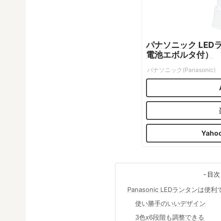
パナソニック LEDラ
電池エボルタ付）
パナソニック(Panasonic)
Yah
目次
Panasonic LEDランタンは便
使い勝手のいいデザイン
3色x6段階も調整できる