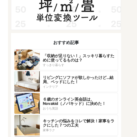
おすすめ記事
「収納が足りない！」スッキリ暮らすた
めに使ってるものは？
すっきり暮らす
リビングにソファが欲しかったけど…結
局、ベッドにした！
インテリア
６歳のオンライン英会話は、
Novakid（ノバキッド）に決めた！
おうち英語
キッチンの悩みをコレで解決！家事をラ
クにした７つの工夫
家事ラク