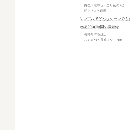
白色・電球色・全灯色の3色
明るさは６段階
シンプルでどんなシーンでも
連続2000時間の長寿命
長持ちする設定
おすすめの電池はAmazon