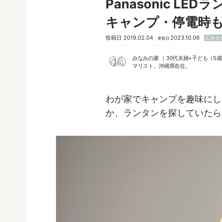
Panasonic L
キャンプ・停電時
投稿日
2019.02.04
2023.10.06
広告含
更新日
みなみの家
30代夫婦+子ども（5
マリスト。沖縄県在住。
わが家でキャンプを趣味にし
か、ランタンを探していたら