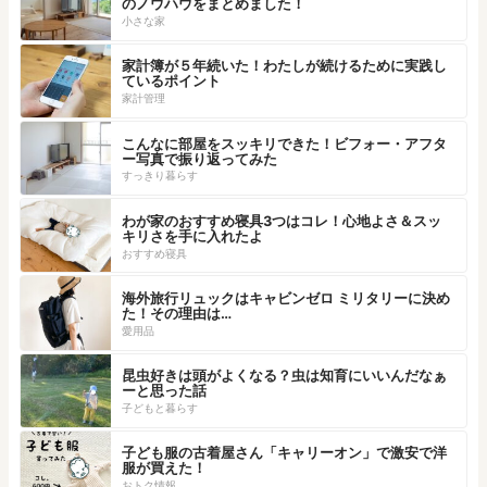
のノウハウをまとめました！
小さな家
家計簿が５年続いた！わたしが続けるために実践し
ているポイント
家計管理
こんなに部屋をスッキリできた！ビフォー・アフタ
ー写真で振り返ってみた
すっきり暮らす
わが家のおすすめ寝具3つはコレ！心地よさ＆スッ
キリさを手に入れたよ
おすすめ寝具
海外旅行リュックはキャビンゼロ ミリタリーに決め
た！その理由は…
愛用品
昆虫好きは頭がよくなる？虫は知育にいいんだなぁ
ーと思った話
子どもと暮らす
子ども服の古着屋さん「キャリーオン」で激安で洋
服が買えた！
おトク情報