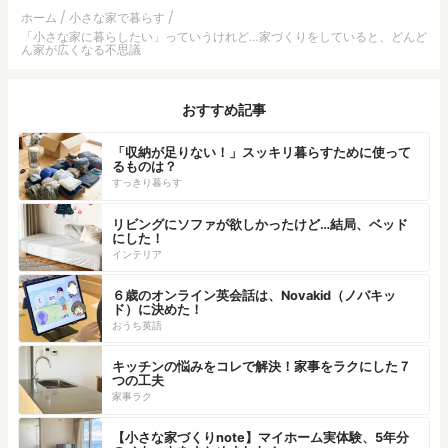
ホーム
小さな家で暮らす
「小さな家に暮らしたい」っていうけれど…家づくりをしていると、どんど
ん家が広くなる不思議
おすすめ記事
「収納が足りない！」スッキリ暮らすために使って
るものは？
すっきり暮らす
リビングにソファが欲しかったけど…結局、ベッド
にした！
インテリア
６歳のオンライン英会話は、Novakid（ノバキッ
ド）に決めた！
おうち英語
キッチンの悩みをコレで解決！家事をラクにした７
つの工夫
家事ラク
【小さな家づくりnote】マイホーム実体験、5年分