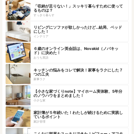
「収納が足りない！」スッキリ暮らすために使って
るものは？
すっきり暮らす
リビングにソファが欲しかったけど…結局、ベッド
にした！
インテリア
６歳のオンライン英会話は、Novakid（ノバキッ
ド）に決めた！
おうち英語
キッチンの悩みをコレで解決！家事をラクにした７
つの工夫
家事ラク
【小さな家づくりnote】マイホーム実体験、5年分
のノウハウをまとめました！
小さな家
家計簿が５年続いた！わたしが続けるために実践し
ているポイント
家計管理
こんなに部屋をスッキリできた！ビフォー・アフタ