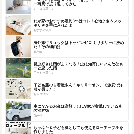
ー写真で振り返ってみた
すっきり暮らす
わが家のおすすめ寝具3つはコレ！心地よさ＆スッ
キリさを手に入れたよ
おすすめ寝具
海外旅行リュックはキャビンゼロ ミリタリーに決め
た！その理由は…
愛用品
昆虫好きは頭がよくなる？虫は知育にいいんだなぁ
ーと思った話
子どもと暮らす
子ども服の古着屋さん「キャリーオン」で激安で洋
服が買えた！
おトク情報
車にかかるお金は高額…！わが家が実践している車
の節約術
節約術
ちゃぶ台＆子ども机としても使えるローテーブルを
作りました