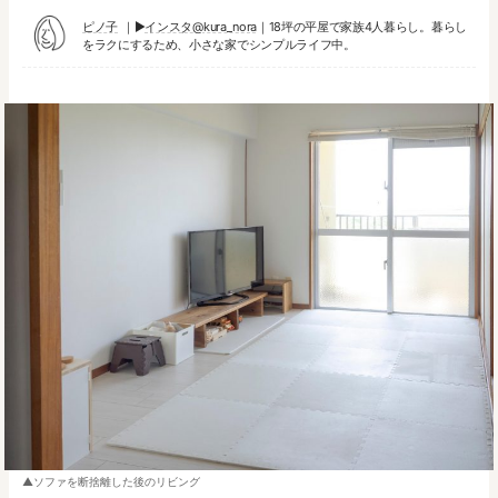
ピノ子
▶︎
インスタ@kura_nora
｜18坪の平屋で家族4人暮らし。暮らし
をラクにするため、小さな家でシンプルライフ中。
ソファを断捨離した後のリビング