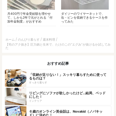
月400円で年金受給額を増やせ
ダイソーのワイヤーネットで、
て、しかも2年で元がとれる「付
缶・ビンを収納できるケースを作
加年金制度」がおすすめ
ってみた
ホーム
のんびり暮らす
週末料理
【筍のアク抜き】圧力鍋と生米で、たけのこの”エグみ”が抜けるか試してみ
た
おすすめ記事
「収納が足りない！」スッキリ暮らすために使って
るものは？
すっきり暮らす
リビングにソファが欲しかったけど…結局、ベッド
にした！
インテリア
６歳のオンライン英会話は、Novakid（ノバキッ
ド）に決めた！