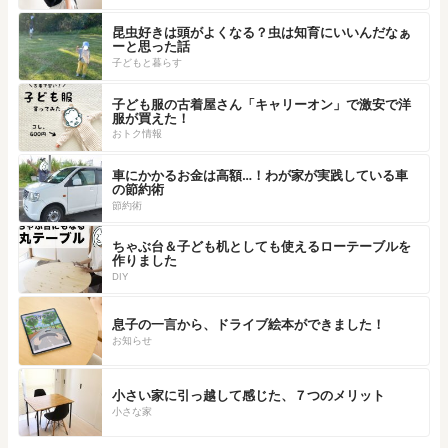
昆虫好きは頭がよくなる？虫は知育にいいんだなぁ
ーと思った話
子どもと暮らす
子ども服の古着屋さん「キャリーオン」で激安で洋
服が買えた！
おトク情報
車にかかるお金は高額…！わが家が実践している車
の節約術
節約術
ちゃぶ台＆子ども机としても使えるローテーブルを
作りました
DIY
息子の一言から、ドライブ絵本ができました！
お知らせ
小さい家に引っ越して感じた、７つのメリット
小さな家