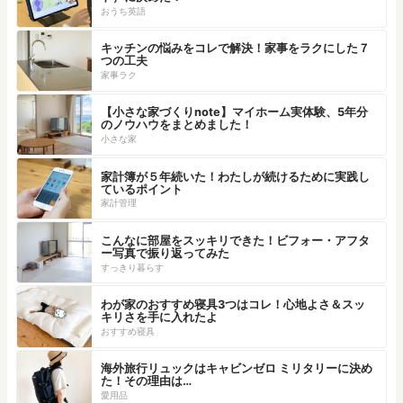
おうち英語
キッチンの悩みをコレで解決！家事をラクにした７
つの工夫
家事ラク
【小さな家づくりnote】マイホーム実体験、5年分
のノウハウをまとめました！
小さな家
家計簿が５年続いた！わたしが続けるために実践し
ているポイント
家計管理
こんなに部屋をスッキリできた！ビフォー・アフタ
ー写真で振り返ってみた
すっきり暮らす
わが家のおすすめ寝具3つはコレ！心地よさ＆スッ
キリさを手に入れたよ
おすすめ寝具
海外旅行リュックはキャビンゼロ ミリタリーに決め
た！その理由は…
愛用品