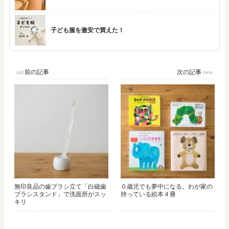
子ども服を激安で買えた！
前の記事
次の記事
無印良品の歯ブラシ立て「白磁歯
０歳児でも夢中になる。わが家の
ブラシスタンド」で洗面所がスッ
持っている絵本４冊
キリ