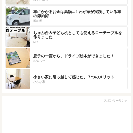
車にかかるお金は高額…！わが家が実践している車
の節約術
節約術
ちゃぶ台＆子ども机としても使えるローテーブルを
作りました
DIY
息子の一言から、ドライブ絵本ができました！
お知らせ
小さい家に引っ越して感じた、７つのメリット
小さな家
スポンサーリンク