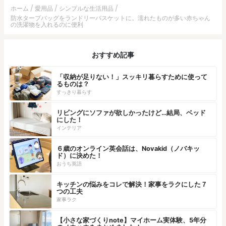
ホーム
愛用品
シンプルな生活用品
防水タープバッグをランドリーバスケットに。濡れたものが多い赤ちゃん
の洗濯物を入れるのに便利
おすすめ記事
「収納が足りない！」スッキリ暮らすために使って
るものは？
すっきり暮らす
リビングにソファが欲しかったけど…結局、ベッド
にした！
インテリア
６歳のオンライン英会話は、Novakid（ノバキッ
ド）に決めた！
おうち英語
キッチンの悩みをコレで解決！家事をラクにした７
つの工夫
家事ラク
【小さな家づくりnote】マイホーム実体験、5年分