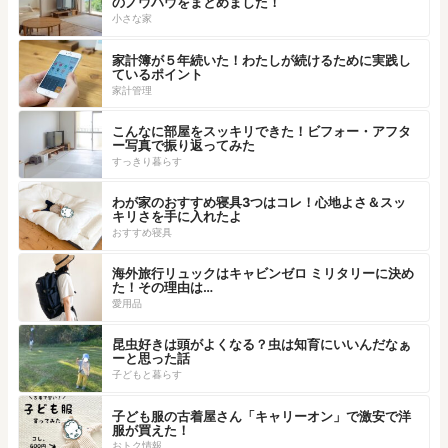
のノウハウをまとめました！
小さな家
家計簿が５年続いた！わたしが続けるために実践し
ているポイント
家計管理
こんなに部屋をスッキリできた！ビフォー・アフタ
ー写真で振り返ってみた
すっきり暮らす
わが家のおすすめ寝具3つはコレ！心地よさ＆スッ
キリさを手に入れたよ
おすすめ寝具
海外旅行リュックはキャビンゼロ ミリタリーに決め
た！その理由は…
愛用品
昆虫好きは頭がよくなる？虫は知育にいいんだなぁ
ーと思った話
子どもと暮らす
子ども服の古着屋さん「キャリーオン」で激安で洋
服が買えた！
おトク情報