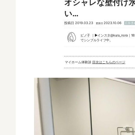
オシャレな壁付け
い…
投稿日
2019.03.23
2023.10.06
広告含
更新日
ピノ子
▶︎
インスタ@kura_nora
｜1
でシンプルライフ中。
マイホーム体験談
目次はこちらのページ