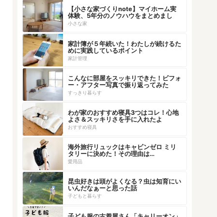
【小さな家づくりnote】マイホーム実
体験、5年分のノウハウをまとめまし
た！
小さな家
家計簿が５年続いた！わたしが続けるた
めに実践しているポイント
家計管理
こんなに部屋をスッキリできた！ビフォ
ー・アフター写真で振り返ってみた
すっきり暮らす
わが家のおすすめ寝具3つはコレ！心地
よさ＆スッキリさを手に入れたよ
おすすめ寝具
海外旅行リュックはキャビンゼロ ミリ
タリーに決めた！その理由は…
愛用品
昆虫好きは頭がよくなる？虫は知育にい
いんだなぁーと思った話
子どもと暮らす
子ども服の古着屋さん「キャリーオン」