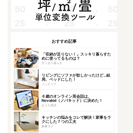
おすすめ記事
「収納が足りない！」スッキリ暮らすた
めに使ってるものは？
すっきり暮らす
リビングにソファが欲しかったけど…結
局、ベッドにした！
インテリア
６歳のオンライン英会話は、
Novakid（ノバキッド）に決めた！
おうち英語
キッチンの悩みをコレで解決！家事をラ
クにした７つの工夫
家事ラク