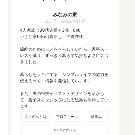
みなみの家
ピノ子・みなみのひげ
4人家族（30代夫婦＋3歳・6歳）
小さな家(59㎡)暮らし。沖縄在住。
節約のためにモノをへらしていたら、家事スト
レスが減り、すっきり暮らす気持ちよさに気づ
きました。
暮らしをラクにする、シンプルライフの魅力を
伝えるべく、情報を発信しています。
また、夫の特技イラスト・デザインを活かし
て、
親子スキンシップになる絵本
も制作してい
ます。
くらのらとは
プロフィール
愛用品
noteマガジン