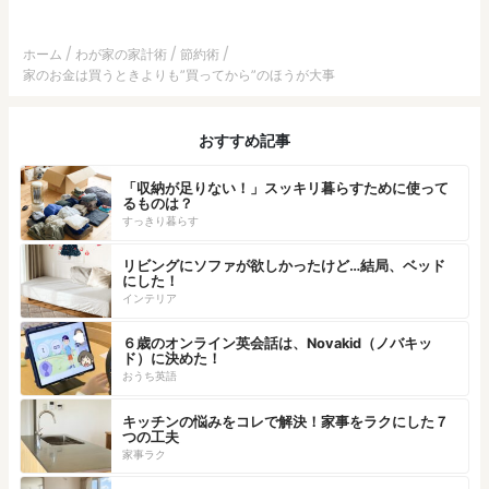
ホーム
わが家の家計術
節約術
家のお金は買うときよりも”買ってから”のほうが大事
おすすめ記事
「収納が足りない！」スッキリ暮らすために使って
るものは？
すっきり暮らす
リビングにソファが欲しかったけど…結局、ベッド
にした！
インテリア
６歳のオンライン英会話は、Novakid（ノバキッ
ド）に決めた！
おうち英語
キッチンの悩みをコレで解決！家事をラクにした７
つの工夫
家事ラク