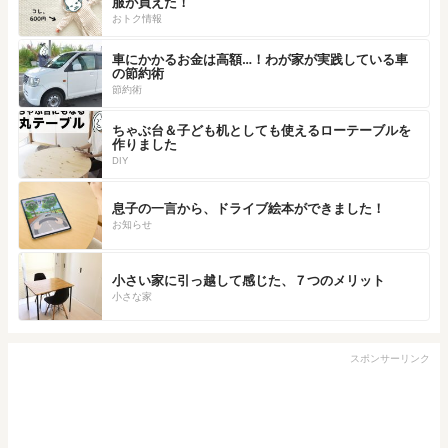
服が買えた！
おトク情報
車にかかるお金は高額…！わが家が実践している車
の節約術
節約術
ちゃぶ台＆子ども机としても使えるローテーブルを
作りました
DIY
息子の一言から、ドライブ絵本ができました！
お知らせ
小さい家に引っ越して感じた、７つのメリット
小さな家
スポンサーリンク