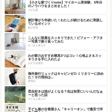
【小さな家づくりnote】マイホーム実体験、5年分
のノウハウをまとめました！
小さな家
家計簿が５年続いた！わたしが続けるために実践し
ているポイント
家計管理
こんなに部屋をスッキリできた！ビフォー・アフタ
ー写真で振り返ってみた
すっきり暮らす
わが家のおすすめ寝具3つはコレ！心地よさ＆スッ
キリさを手に入れたよ
おすすめ寝具
海外旅行リュックはキャビンゼロ ミリタリーに決め
た！その理由は…
愛用品
昆虫好きは頭がよくなる？虫は知育にいいんだなぁ
ーと思った話
子どもと暮らす
子ども服の古着屋さん「キャリーオン」で激安で洋