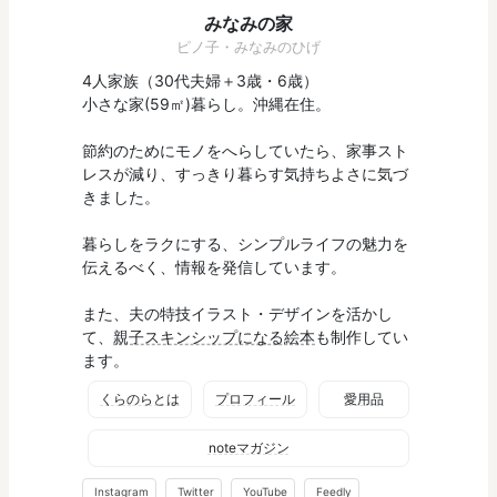
みなみの家
ピノ子・みなみのひげ
4人家族（30代夫婦＋3歳・6歳）
小さな家(59㎡)暮らし。沖縄在住。
節約のためにモノをへらしていたら、家事スト
レスが減り、すっきり暮らす気持ちよさに気づ
きました。
暮らしをラクにする、シンプルライフの魅力を
伝えるべく、情報を発信しています。
また、夫の特技イラスト・デザインを活かし
て、
親子スキンシップになる絵本
も制作してい
ます。
くらのらとは
プロフィール
愛用品
noteマガジン
Instagram
Twitter
YouTube
Feedly