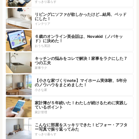
すっきり暮らす
リビングにソファが欲しかったけど…結局、ベッド
にした！
インテリア
６歳のオンライン英会話は、Novakid（ノバキッ
ド）に決めた！
おうち英語
キッチンの悩みをコレで解決！家事をラクにした７
つの工夫
家事ラク
【小さな家づくりnote】マイホーム実体験、5年分
のノウハウをまとめました！
小さな家
家計簿が５年続いた！わたしが続けるために実践し
ているポイント
家計管理
こんなに部屋をスッキリできた！ビフォー・アフタ
ー写真で振り返ってみた
すっきり暮らす