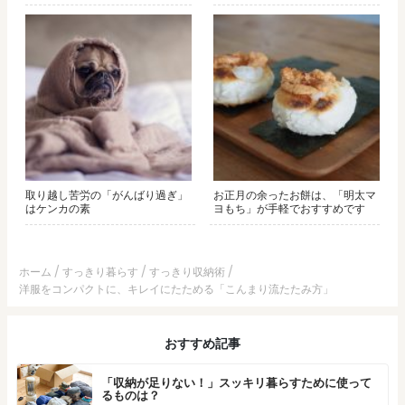
取り越し苦労の「がんばり過ぎ」
お正月の余ったお餅は、「明太マ
はケンカの素
ヨもち」が手軽でおすすめです
ホーム
すっきり暮らす
すっきり収納術
洋服をコンパクトに、キレイにたためる「こんまり流たたみ方」
おすすめ記事
「収納が足りない！」スッキリ暮らすために使って
るものは？