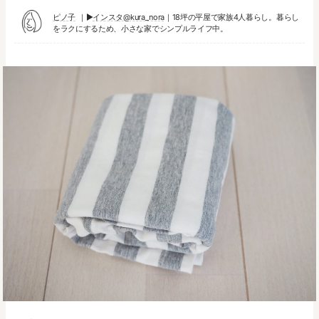
ピノ子
▶︎
インスタ@kura_nora
｜18坪の平屋で家族4人暮らし。暮らし
をラクにするため、小さな家でシンプルライフ中。