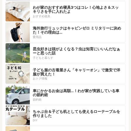
わが家のおすすめ寝具3つはコレ！心地よさ＆スッ
キリさを手に入れたよ
おすすめ寝具
海外旅行リュックはキャビンゼロ ミリタリーに決め
た！その理由は…
愛用品
昆虫好きは頭がよくなる？虫は知育にいいんだなぁ
ーと思った話
子どもと暮らす
子ども服の古着屋さん「キャリーオン」で激安で洋
服が買えた！
おトク情報
車にかかるお金は高額…！わが家が実践している車
の節約術
節約術
ちゃぶ台＆子ども机としても使えるローテーブルを
作りました
DIY