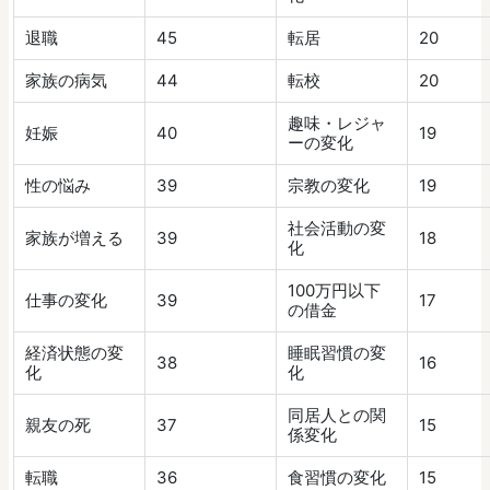
退職
45
転居
20
家族の病気
44
転校
20
趣味・レジャ
妊娠
40
19
ーの変化
性の悩み
39
宗教の変化
19
社会活動の変
家族が増える
39
18
化
100万円以下
仕事の変化
39
17
の借金
経済状態の変
睡眠習慣の変
38
16
化
化
同居人との関
親友の死
37
15
係変化
転職
36
食習慣の変化
15