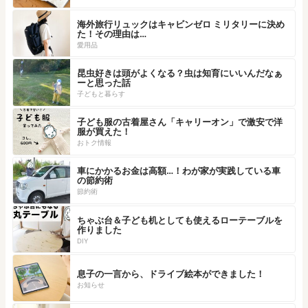
海外旅行リュックはキャビンゼロ ミリタリーに決め
た！その理由は…
愛用品
昆虫好きは頭がよくなる？虫は知育にいいんだなぁ
ーと思った話
子どもと暮らす
子ども服の古着屋さん「キャリーオン」で激安で洋
服が買えた！
おトク情報
車にかかるお金は高額…！わが家が実践している車
の節約術
節約術
ちゃぶ台＆子ども机としても使えるローテーブルを
作りました
DIY
息子の一言から、ドライブ絵本ができました！
お知らせ