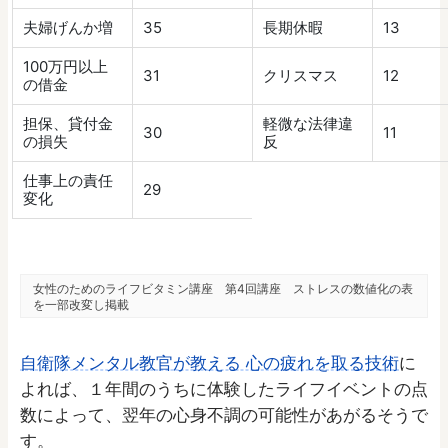
夫婦げんか増
35
長期休暇
13
100万円以上
31
クリスマス
12
の借金
担保、貸付金
軽微な法律違
30
11
の損失
反
仕事上の責任
29
変化
女性のためのライフビタミン講座 第4回講座 ストレスの数値化の表
を一部改変し掲載
自衛隊メンタル教官が教える 心の疲れを取る技術
に
よれば、１年間のうちに体験したライフイベントの点
数によって、翌年の心身不調の可能性があがるそうで
す。