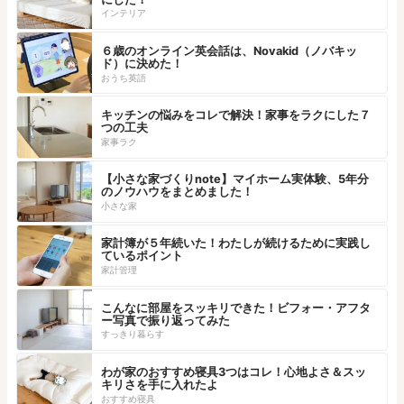
インテリア
６歳のオンライン英会話は、Novakid（ノバキッ
ド）に決めた！
おうち英語
キッチンの悩みをコレで解決！家事をラクにした７
つの工夫
家事ラク
【小さな家づくりnote】マイホーム実体験、5年分
のノウハウをまとめました！
小さな家
家計簿が５年続いた！わたしが続けるために実践し
ているポイント
家計管理
こんなに部屋をスッキリできた！ビフォー・アフタ
ー写真で振り返ってみた
すっきり暮らす
わが家のおすすめ寝具3つはコレ！心地よさ＆スッ
キリさを手に入れたよ
おすすめ寝具