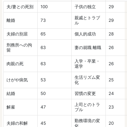
夫/妻との死別
100
子供の独立
29
親戚とトラブ
離婚
73
29
ル
夫婦の別居
65
個人的成功
28
刑務所への拘
63
妻の就職 離職
26
留
入学・卒業・
肉親の死
63
26
退学
生活リズム変
けがや病気
53
25
化
結婚
50
習慣の変更
24
上司とのトラ
解雇
47
23
ブル
勤務環境の変
夫婦の和解
45
20
化