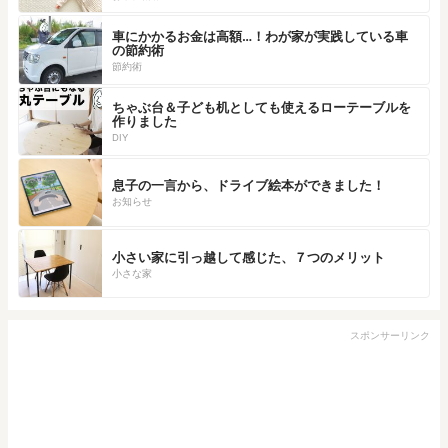
車にかかるお金は高額…！わが家が実践している車
の節約術
節約術
ちゃぶ台＆子ども机としても使えるローテーブルを
作りました
DIY
息子の一言から、ドライブ絵本ができました！
お知らせ
小さい家に引っ越して感じた、７つのメリット
小さな家
スポンサーリンク