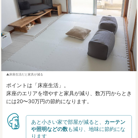
床座生活だと家具が減る
ポイントは「床座生活」。
床座のエリアを増やすと家具が減り、数万円からとき
には20〜30万円の節約になります。
あと小さい家で部屋が減ると、
カーテン
や照明などの数
も減り、地味に節約にな
ります