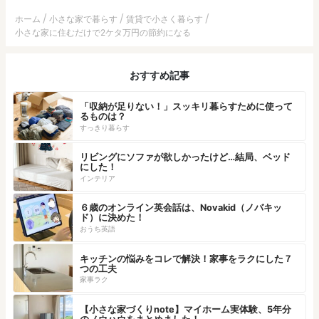
ホーム
小さな家で暮らす
賃貸で小さく暮らす
小さな家に住むだけで2ケタ万円の節約になる
おすすめ記事
「収納が足りない！」スッキリ暮らすために使って
るものは？
すっきり暮らす
リビングにソファが欲しかったけど…結局、ベッド
にした！
インテリア
６歳のオンライン英会話は、Novakid（ノバキッ
ド）に決めた！
おうち英語
キッチンの悩みをコレで解決！家事をラクにした７
つの工夫
家事ラク
【小さな家づくりnote】マイホーム実体験、5年分