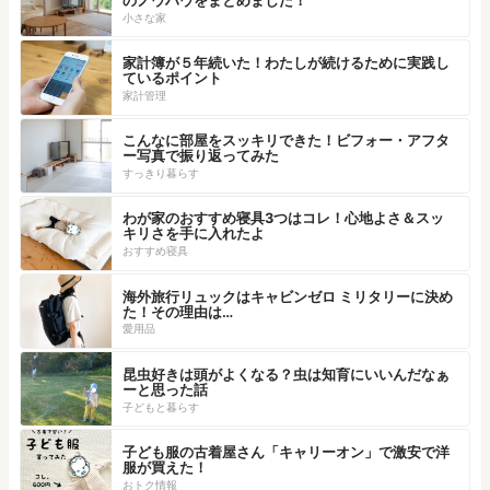
のノウハウをまとめました！
小さな家
家計簿が５年続いた！わたしが続けるために実践し
ているポイント
家計管理
こんなに部屋をスッキリできた！ビフォー・アフタ
ー写真で振り返ってみた
すっきり暮らす
わが家のおすすめ寝具3つはコレ！心地よさ＆スッ
キリさを手に入れたよ
おすすめ寝具
海外旅行リュックはキャビンゼロ ミリタリーに決め
た！その理由は…
愛用品
昆虫好きは頭がよくなる？虫は知育にいいんだなぁ
ーと思った話
子どもと暮らす
子ども服の古着屋さん「キャリーオン」で激安で洋
服が買えた！
おトク情報