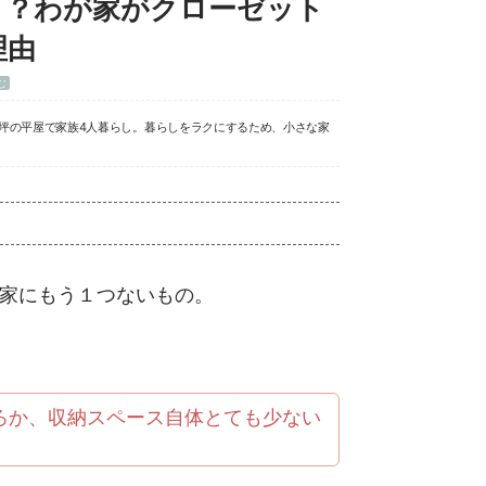
こ？わが家がクローゼット
理由
む
8坪の平屋で家族4人暮らし。暮らしをラクにするため、小さな家
家にもう１つないもの。
ろか、収納スペース自体とても少ない