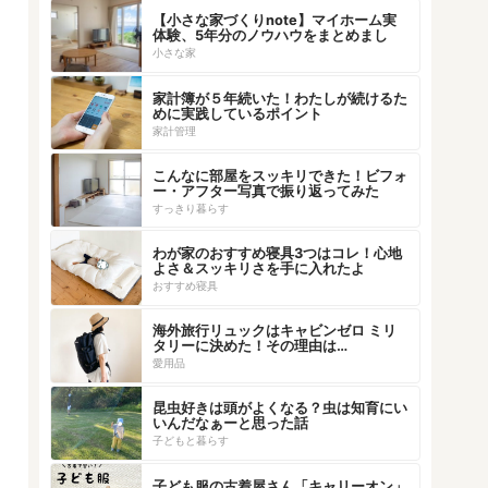
【小さな家づくりnote】マイホーム実
体験、5年分のノウハウをまとめまし
た！
小さな家
家計簿が５年続いた！わたしが続けるた
めに実践しているポイント
家計管理
こんなに部屋をスッキリできた！ビフォ
ー・アフター写真で振り返ってみた
すっきり暮らす
わが家のおすすめ寝具3つはコレ！心地
よさ＆スッキリさを手に入れたよ
おすすめ寝具
海外旅行リュックはキャビンゼロ ミリ
タリーに決めた！その理由は…
愛用品
昆虫好きは頭がよくなる？虫は知育にい
いんだなぁーと思った話
子どもと暮らす
子ども服の古着屋さん「キャリーオン」