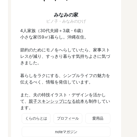
みなみの家
ピノ子・みなみのひげ
4人家族（30代夫婦＋3歳・6歳）
小さな家(59㎡)暮らし。沖縄在住。
節約のためにモノをへらしていたら、家事スト
レスが減り、すっきり暮らす気持ちよさに気づ
きました。
暮らしをラクにする、シンプルライフの魅力を
伝えるべく、情報を発信しています。
また、夫の特技イラスト・デザインを活かし
て、
親子スキンシップになる絵本
も制作してい
ます。
くらのらとは
プロフィール
愛用品
noteマガジン