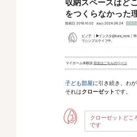
収納スペースはど
をつくらなかった
投稿日
2018.10.02
2024.06.24
広告含
更新日
ピノ子
▶︎
インスタ@kura_nora
｜1
でシンプルライフ中。
マイホーム体験談
目次はこちらのページ
子ども部屋
に引き続き、わが
それは
クローゼット
です。
クローゼットどこ
です