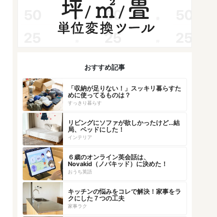
おすすめ記事
「収納が足りない！」スッキリ暮らすた
めに使ってるものは？
すっきり暮らす
リビングにソファが欲しかったけど…結
局、ベッドにした！
インテリア
６歳のオンライン英会話は、
Novakid（ノバキッド）に決めた！
おうち英語
キッチンの悩みをコレで解決！家事をラ
クにした７つの工夫
家事ラク