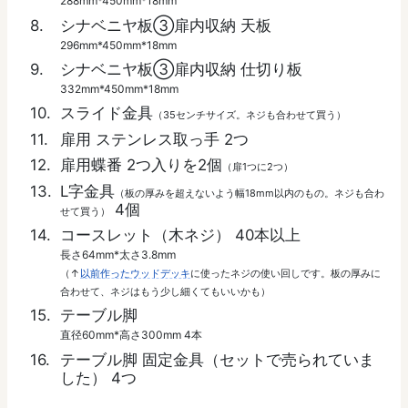
288mm*450mm*18mm
シナベニヤ板③扉内収納 天板
296mm*450mm*18mm
シナベニヤ板③扉内収納 仕切り板
332mm*450mm*18mm
スライド金具
（35センチサイズ。ネジも合わせて買う）
扉用 ステンレス取っ手 2つ
扉用蝶番 2つ入りを2個
（扉1つに2つ）
L字金具
（板の厚みを超えないよう幅18mm以内のもの。ネジも合わ
4個
せて買う）
コースレット（木ネジ） 40本以上
長さ64mm*太さ3.8mm
（↑
以前作ったウッドデッキ
に使ったネジの使い回しです。板の厚みに
合わせて、ネジはもう少し細くてもいいかも）
テーブル脚
直径60mm*高さ300mm 4本
テーブル脚 固定金具（セットで売られていま
した） 4つ