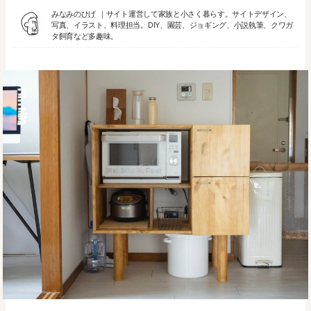
みなみのひげ
サイト運営して家族と小さく暮らす。サイトデザイン、
写真、イラスト、料理担当。DIY、園芸、ジョギング、
小説執筆
、クワガ
タ飼育など多趣味。