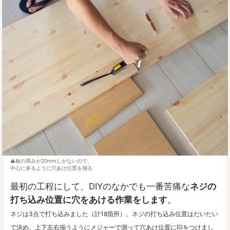
板の厚みが20mmしかないので、
中心に来るように穴あけ位置を測る
最初の工程にして、DIYのなかでも一番苦痛な
ネジの
打ち込み位置に穴をあける作業をします
。
ネジは3点で打ち込みました（計18箇所）。ネジの打ち込み位置はだいたい
で決め、上下左右揃うようにメジャーで測って穴あけ位置に印をつけまし