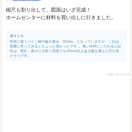
縮尺も割り出して、図面はいざ完成！
ホームセンターに材料を買い出しに行きました。
ポイント
外枠に使うパイン材の板の厚み「20mm」となっていますが、これは
実際に作ってみるとちょっと薄かったです..。薄い外枠にこだわる人以
外は、割れ・曲がりを防ぐ意味でも30mm以上ある板を選んだ方が良
さそうです。
スポンサーリンク