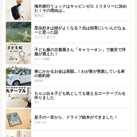
海外旅行リュックはキャビンゼロ ミリタリーに決め
た！その理由は…
愛用品
昆虫好きは頭がよくなる？虫は知育にいいんだなぁ
ーと思った話
子どもと暮らす
子ども服の古着屋さん「キャリーオン」で激安で洋
服が買えた！
おトク情報
車にかかるお金は高額…！わが家が実践している車
の節約術
節約術
ちゃぶ台＆子ども机としても使えるローテーブルを
作りました
DIY
息子の一言から、ドライブ絵本ができました！
お知らせ