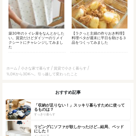
築30年のトイレ扉をなんとかした
【ラクっと主婦の作りおき料理】
い。賃貸だけどダイソーのリメイ
料理ベタが週末に平日を助ける３
クシートにチャレンジしてみまし
品をつくってみました
た
ホーム
小さな家で暮らす
賃貸で小さく暮らす
1LDKから3DKへ。引っ越して変わったこと
おすすめ記事
「収納が足りない！」スッキリ暮らすために使って
るものは？
すっきり暮らす
リビングにソファが欲しかったけど…結局、ベッド
にした！
インテリア