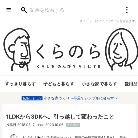
サイトは一部アフィリエイトを含みます。
すっきり暮らす
子どもと暮らす
小さな家で暮らす
愛用品
小さな家づくり〜平屋でシンプルに暮らす〜
執筆しました
1LDKから3DKへ。引っ越して変わったこと
投稿日
2018.03.17
2023.10.06
広告含む
更新日
ピノ子
▶︎
インスタ@kura_nora
｜18坪の平屋で家族4人暮らし。暮らし