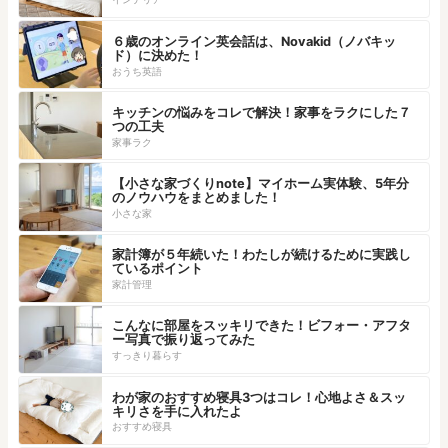
６歳のオンライン英会話は、Novakid（ノバキッ
ド）に決めた！
おうち英語
キッチンの悩みをコレで解決！家事をラクにした７
つの工夫
家事ラク
【小さな家づくりnote】マイホーム実体験、5年分
のノウハウをまとめました！
小さな家
家計簿が５年続いた！わたしが続けるために実践し
ているポイント
家計管理
こんなに部屋をスッキリできた！ビフォー・アフタ
ー写真で振り返ってみた
すっきり暮らす
わが家のおすすめ寝具3つはコレ！心地よさ＆スッ
キリさを手に入れたよ
おすすめ寝具