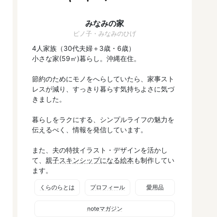
みなみの家
ピノ子・みなみのひげ
4人家族（30代夫婦＋3歳・6歳）
小さな家(59㎡)暮らし。沖縄在住。
節約のためにモノをへらしていたら、家事スト
レスが減り、すっきり暮らす気持ちよさに気づ
きました。
暮らしをラクにする、シンプルライフの魅力を
伝えるべく、情報を発信しています。
また、夫の特技イラスト・デザインを活かし
て、
親子スキンシップになる絵本
も制作してい
ます。
くらのらとは
プロフィール
愛用品
noteマガジン