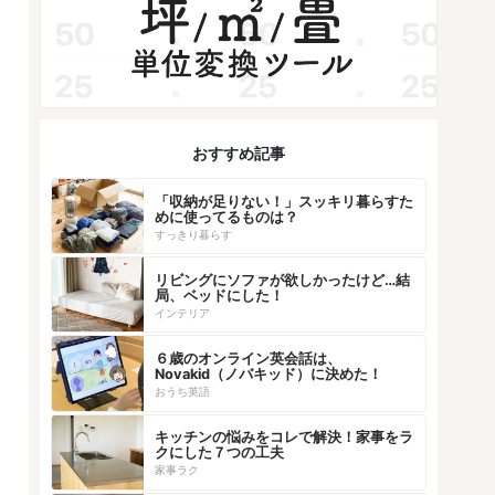
おすすめ記事
「収納が足りない！」スッキリ暮らすた
めに使ってるものは？
すっきり暮らす
リビングにソファが欲しかったけど…結
局、ベッドにした！
インテリア
６歳のオンライン英会話は、
Novakid（ノバキッド）に決めた！
おうち英語
キッチンの悩みをコレで解決！家事をラ
クにした７つの工夫
家事ラク