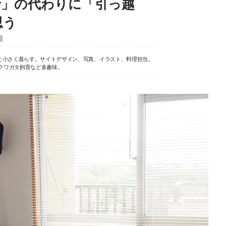
行」の代わりに「引っ越
思う
む
と小さく暮らす。サイトデザイン、写真、イラスト、料理担当。
クワガタ飼育など多趣味。