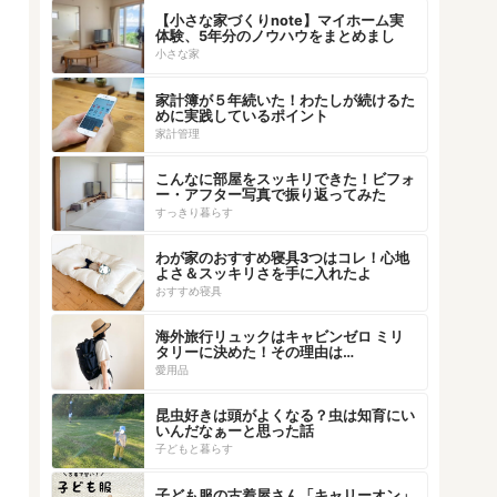
【小さな家づくりnote】マイホーム実
体験、5年分のノウハウをまとめまし
た！
小さな家
家計簿が５年続いた！わたしが続けるた
めに実践しているポイント
家計管理
こんなに部屋をスッキリできた！ビフォ
ー・アフター写真で振り返ってみた
すっきり暮らす
わが家のおすすめ寝具3つはコレ！心地
よさ＆スッキリさを手に入れたよ
おすすめ寝具
海外旅行リュックはキャビンゼロ ミリ
タリーに決めた！その理由は…
愛用品
昆虫好きは頭がよくなる？虫は知育にい
いんだなぁーと思った話
子どもと暮らす
子ども服の古着屋さん「キャリーオン」