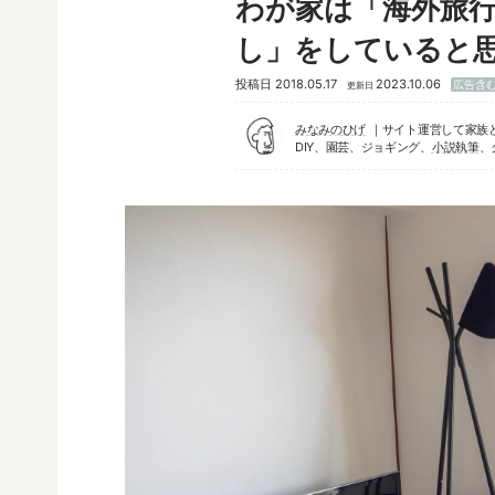
わが家は「海外旅
し」をしていると
投稿日
2018.05.17
2023.10.06
広告含
更新日
みなみのひげ
サイト運営して家族
DIY、園芸、ジョギング、
小説執筆
、