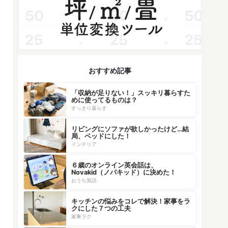
おすすめ記事
「収納が足りない！」スッキリ暮らすた
めに使ってるものは？
すっきり暮らす
リビングにソファが欲しかったけど…結
局、ベッドにした！
インテリア
６歳のオンライン英会話は、
Novakid（ノバキッド）に決めた！
おうち英語
キッチンの悩みをコレで解決！家事をラ
クにした７つの工夫
家事ラク