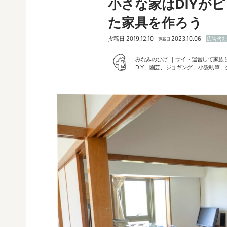
小さな家はDIYが
た家具を作ろう
投稿日
2019.12.10
2023.10.06
広告含
更新日
みなみのひげ
サイト運営して家族
DIY、園芸、ジョギング、
小説執筆
、