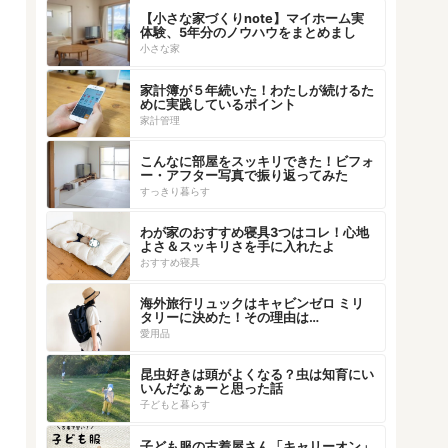
【小さな家づくりnote】マイホーム実
体験、5年分のノウハウをまとめまし
た！
小さな家
家計簿が５年続いた！わたしが続けるた
めに実践しているポイント
家計管理
こんなに部屋をスッキリできた！ビフォ
ー・アフター写真で振り返ってみた
すっきり暮らす
わが家のおすすめ寝具3つはコレ！心地
よさ＆スッキリさを手に入れたよ
おすすめ寝具
海外旅行リュックはキャビンゼロ ミリ
タリーに決めた！その理由は…
愛用品
昆虫好きは頭がよくなる？虫は知育にい
いんだなぁーと思った話
子どもと暮らす
子ども服の古着屋さん「キャリーオン」