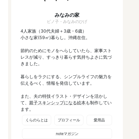
みなみの家
ピノ子・みなみのひげ
4人家族（30代夫婦＋3歳・6歳）
小さな家(59㎡)暮らし。沖縄在住。
節約のためにモノをへらしていたら、家事スト
レスが減り、すっきり暮らす気持ちよさに気づ
きました。
暮らしをラクにする、シンプルライフの魅力を
伝えるべく、情報を発信しています。
また、夫の特技イラスト・デザインを活かし
て、
親子スキンシップになる絵本
も制作してい
ます。
くらのらとは
プロフィール
愛用品
noteマガジン