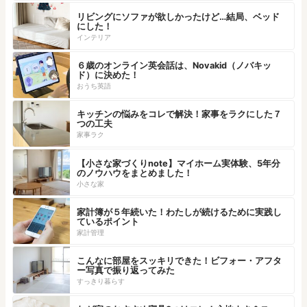
リビングにソファが欲しかったけど…結局、ベッド
にした！
インテリア
６歳のオンライン英会話は、Novakid（ノバキッ
ド）に決めた！
おうち英語
キッチンの悩みをコレで解決！家事をラクにした７
つの工夫
家事ラク
【小さな家づくりnote】マイホーム実体験、5年分
のノウハウをまとめました！
小さな家
家計簿が５年続いた！わたしが続けるために実践し
ているポイント
家計管理
こんなに部屋をスッキリできた！ビフォー・アフタ
ー写真で振り返ってみた
すっきり暮らす