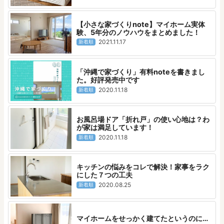
【小さな家づくりnote】マイホーム実体
験、5年分のノウハウをまとめました！
2021.11.17
新着順
「沖縄で家づくり」有料noteを書きまし
た。好評発売中です
2020.11.18
新着順
お風呂場ドア「折れ戸」の使い心地は？わ
が家は満足しています！
2020.11.18
新着順
キッチンの悩みをコレで解決！家事をラク
にした７つの工夫
2020.08.25
新着順
マイホームをせっかく建てたというのに…