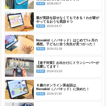
2026.06.17
新着順
親が英語を話せなくてもできる！わが家が
やってるおうち英語４つ
2024.04.17
新着順
Novakid（ノバキッド）はじめて1ヶ月の
感想。子どもに合う先生が見つかった！
2024.02.29
新着順
【迷子対策】お出かけにトランシーバーが
活躍してます！
2024.02.05
新着順
６歳のオンライン英会話は、
Novakid（ノバキッド）に決めた！
2024.01.30
新着順