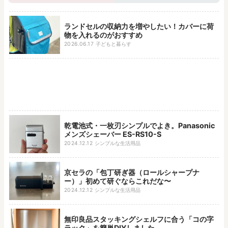
ランドセルの収納力を増やしたい！カバーに荷
物を入れるのがおすすめ
2026.06.17
子どもと暮らす
乾電池式・一枚刃シンプルでよき。Panasonic
メンズシェーバー ES-RS10-S
2024.12.12
シンプルな生活用品
京セラの「包丁研ぎ器（ロールシャープナ
ー）」初めて研ぐならこれだな〜
2024.12.12
シンプルな生活用品
無印良品スタッキングシェルフに合う「コの字
ラック」を簡単DIYしました