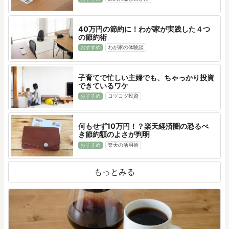
40万円の節約に！わが家が実践した４つ
の節約術
おすすめ
わが家の体験談
子育てで忙しい主婦でも、ちゃっかり投資
できているワケ
おすすめ
コツコツ投資
何もせず10万円！？楽天経済圏の恐るべ
き節約額のよさが判明
おすすめ
楽天の活用術
もっとみる