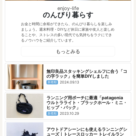
enjoy-life
のんびり暮らす
お金と時間に余裕ができたら、のんびり暮らしを楽しみ
ましょう。週末料理・DIYなど休日に家族や友人と楽しめ
ることや、ストレスの多い現代でも気持ちをラクにでき
るノウハウをご紹介しています。
もっとみる
無印良品スタッキングシェルフに合う「コ
の字ラック」を簡単DIYしました
2024.09.13
新着順
ランニング用ポーチに最適「patagonia
ウルトラライト・ブラックホール・ミニ・
ヒップ・パック」
2023.10.29
新着順
アウトドアシーンにも使えるランニングシ
ューズ｜トレースロッカー トレイルラン