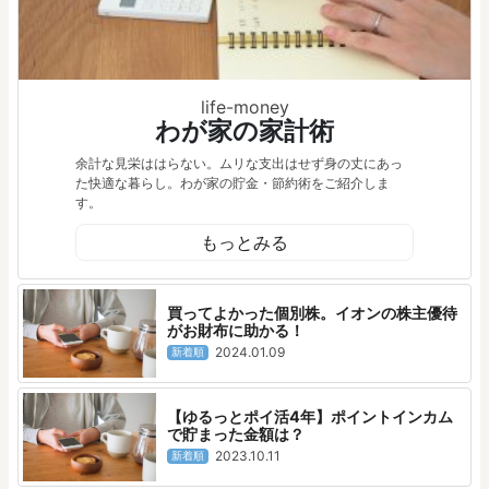
life-money
わが家の家計術
余計な見栄ははらない。ムリな支出はせず身の丈にあっ
た快適な暮らし。わが家の貯金・節約術をご紹介しま
す。
もっとみる
買ってよかった個別株。イオンの株主優待
がお財布に助かる！
2024.01.09
新着順
【ゆるっとポイ活4年】ポイントインカム
で貯まった金額は？
2023.10.11
新着順