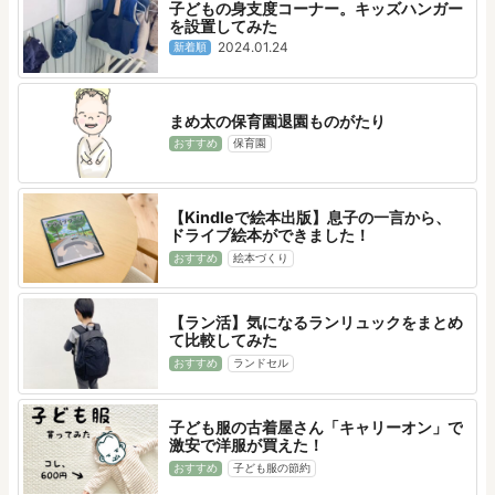
子どもの身支度コーナー。キッズハンガー
を設置してみた
2024.01.24
新着順
まめ太の保育園退園ものがたり
おすすめ
保育園
【Kindleで絵本出版】息子の一言から、
ドライブ絵本ができました！
おすすめ
絵本づくり
【ラン活】気になるランリュックをまとめ
て比較してみた
おすすめ
ランドセル
子ども服の古着屋さん「キャリーオン」で
激安で洋服が買えた！
おすすめ
子ども服の節約