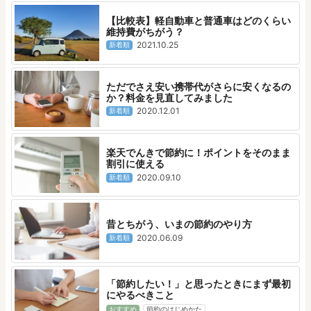
【比較表】軽自動車と普通車はどのくらい
維持費がちがう？
2021.10.25
新着順
ただでさえ安い携帯代がさらに安くなるの
か？料金を見直してみました
2020.12.01
新着順
楽天でんきで節約に！ポイントをそのまま
割引に使える
2020.09.10
新着順
昔とちがう、いまの節約のやり方
2020.06.09
新着順
「節約したい！」と思ったときにまず最初
にやるべきこと
おすすめ
節約のはじめかた