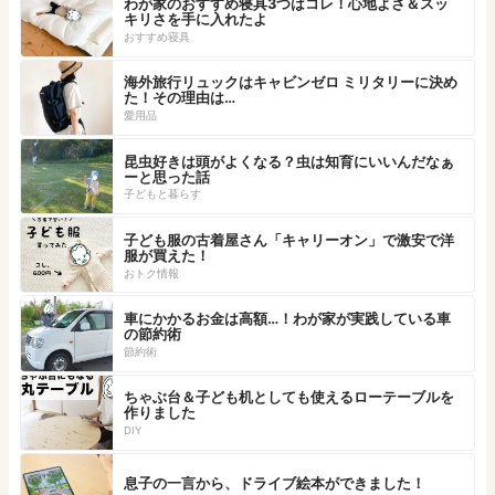
わが家のおすすめ寝具3つはコレ！心地よさ＆スッ
キリさを手に入れたよ
おすすめ寝具
海外旅行リュックはキャビンゼロ ミリタリーに決め
た！その理由は…
愛用品
昆虫好きは頭がよくなる？虫は知育にいいんだなぁ
ーと思った話
子どもと暮らす
子ども服の古着屋さん「キャリーオン」で激安で洋
服が買えた！
おトク情報
車にかかるお金は高額…！わが家が実践している車
の節約術
節約術
ちゃぶ台＆子ども机としても使えるローテーブルを
作りました
DIY
息子の一言から、ドライブ絵本ができました！