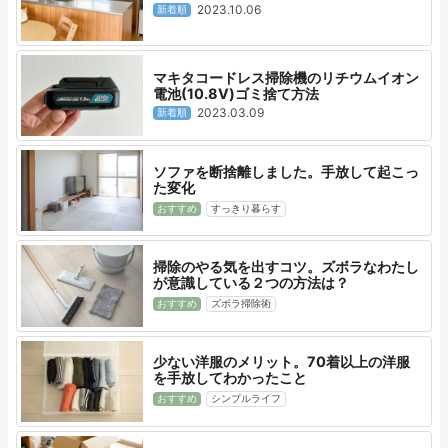
2023.10.06
新着順
マキタコードレス掃除機のリチウムイオン
電池(10.8V)ゴミ捨て方法
2023.03.09
新着順
ソファを断捨離しました。手放して起こっ
た変化
おすすめ
すっきり暮らす
掃除のやる気を出すコツ。ズボラなわたし
が意識している２つの方法は？
おすすめ
ズボラ掃除術
少ない洋服のメリット。70着以上の洋服
を手放してわかったこと
おすすめ
シンプルライフ