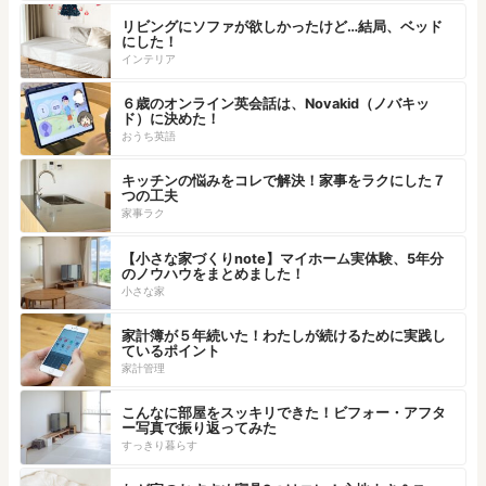
リビングにソファが欲しかったけど…結局、ベッド
にした！
インテリア
６歳のオンライン英会話は、Novakid（ノバキッ
ド）に決めた！
おうち英語
キッチンの悩みをコレで解決！家事をラクにした７
つの工夫
家事ラク
【小さな家づくりnote】マイホーム実体験、5年分
のノウハウをまとめました！
小さな家
家計簿が５年続いた！わたしが続けるために実践し
ているポイント
家計管理
こんなに部屋をスッキリできた！ビフォー・アフタ
ー写真で振り返ってみた
すっきり暮らす