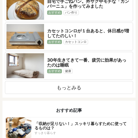
自宅で手ごねパン。外サク中モチな「カン
パーニュ」を作ってみました
おすすめ
パン作り
カセットコンロが１台あると、休日感が増
してたのしい！
おすすめ
カセットコンロ
30年生きてきて一番、疲労に効果があっ
たのは睡眠
おすすめ
健康
もっとみる
おすすめ記事
「収納が足りない！」スッキリ暮らすために使って
るものは？
すっきり暮らす